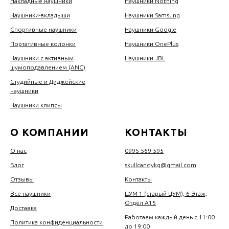
Накладные наушники
Наушники Nothing
Наушники-вкладыши
Наушники Samsung
Спортивные наушники
Наушники Google
Портативные колонки
Наушники OnePlus
Наушники с активным
Наушники JBL
шумоподавлением (ANC)
Студийные и Диджейские
наушники
Наушники клипсы
О КОМПАНИИ
КОНТАКТЫ
О нас
0995 569 595
Блог
skullcandykg@gmail.com
Отзывы
Контакты
Все наушники
ЦУМ-1 (старый ЦУМ), 6 Этаж,
Отдел А15
Доставка
Работаем каждый день с 11:00
Политика конфиденциальности
до 19:00