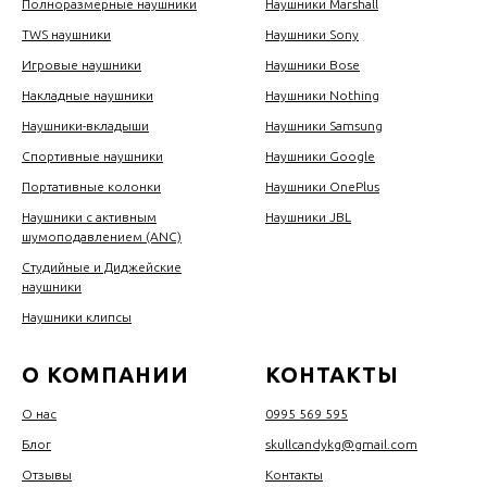
Полноразмерные наушники
Наушники Marshall
TWS наушники
Наушники Sony
Игровые наушники
Наушники Bose
Накладные наушники
Наушники Nothing
Наушники-вкладыши
Наушники Samsung
Спортивные наушники
Наушники Google
Портативные колонки
Наушники OnePlus
Наушники с активным
Наушники JBL
шумоподавлением (ANC)
Студийные и Диджейские
наушники
Наушники клипсы
О КОМПАНИИ
КОНТАКТЫ
О нас
0995 569 595
Блог
skullcandykg@gmail.com
Отзывы
Контакты