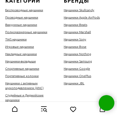
КАТЕГОРИИ
БРЕНДЫ
Беспроводные наушники
Наушники Skullcandy
Проводные наушники
Наушники Apple AirPods
Вакуумные наушники
Наушники Beats
Полноразмерные наушники
Наушники Marshall
TWS наушники
Наушники Sony
Игровые наушники
Наушники Bose
Накладные наушники
Наушники Nothing
Наушники-вкладыши
Наушники Samsung
Спортивные наушники
Наушники Google
Портативные колонки
Наушники OnePlus
Наушники с активным
Наушники JBL
шумоподавлением (ANC)
Студийные и Диджейские
наушники
Наушники клипсы