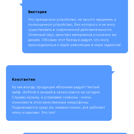
Виктория
Это прекрасное устройство, не просто наушники, а
полноценное устройство, без которого я не могу
существовать в современной действительности.
Отличный звук, качество материалов и конечно же
дизайн. Обожаю этот бренд и радует, что могу
присоединиться к Apple революции в мире гаджетов!
Константин
Ну как всегда, продукция яблочная радует! Чистый
кайф - AirPods 4 лучший в своем классе на сегодня.
Слушаю музыку, и устраиваю созвоны - очень
помогают в этом качественные микрофоны.
Подключаются сразу же, никаких помех, всё работает
чётко и красиво. Это топ!