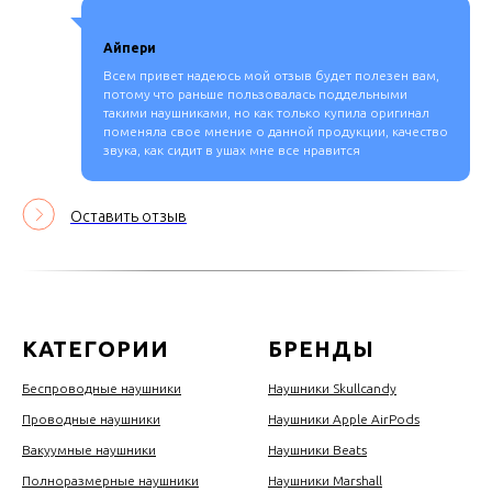
Айпери
Всем привет надеюсь мой отзыв будет полезен вам,
потому что раньше пользовалась поддельными
такими наушниками, но как только купила оригинал
поменяла свое мнение о данной продукции, качество
звука, как сидит в ушах мне все нравится
Оставить отзыв
КАТЕГОРИИ
БРЕНДЫ
Беспроводные наушники
Наушники Skullcandy
Проводные наушники
Наушники Apple AirPods
Вакуумные наушники
Наушники Beats
Полноразмерные наушники
Наушники Marshall