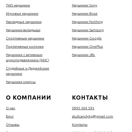
TWS наушники
Наушники Sony
Игровые наушники
Наушники Bose
Накладные наушники
Наушники Nothing
Наушники-вкладыши
Наушники Samsung
Спортивные наушники
Наушники Google
Портативные колонки
Наушники OnePlus
Наушники с активным
Наушники JBL
шумоподавлением (ANC)
Студийные и Диджейские
наушники
Наушники клипсы
О КОМПАНИИ
КОНТАКТЫ
О нас
0995 569 595
Блог
skullcandykg@gmail.com
Отзывы
Контакты