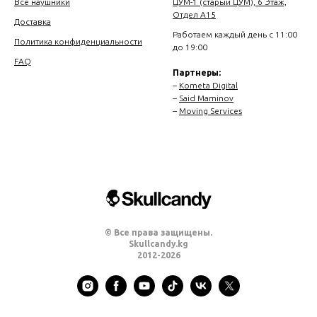
Все наушники
ЦУМ-1 (старый ЦУМ), 6 Этаж,
Отдел А15
Доставка
Работаем каждый день с 11:00
Политика конфиденциальности
до 19:00
FAQ
Партнеры:
–
Kometa Digital
–
Said Maminov
–
Moving Services
© Все права защищены.
Skullcandy.kg
2012-2026