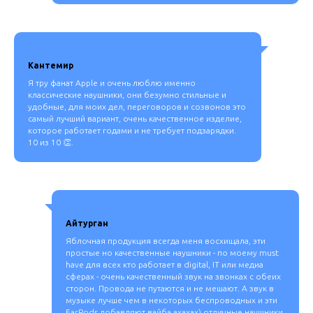
Кантемир
Я тру фанат Apple и очень люблю именно
классические наушники, они безумно стильные и
удобные, для моих дел, переговоров и созвонов это
самый лучший вариант, очень качественное изделие,
которое работает годами и не требует подзарядки.
10 из 10 👏.
Айтурган
Яблочная продукция всегда меня восхищала, эти
простые но качественные наушники - по моему must
have для всех кто работает в digital, IT или медиа
сферах - очень качественный звук на звонках с обеих
сторон. Провода не путаются и не мешают. А звук в
музыке лучше чем в некоторых беспроводных и эти
EarPods добавляют вайба ахахах) отличные наушники