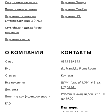
Спортивные наушники
Наушники Google
Портативные колонки
Наушники OnePlus
Наушники с активным
Наушники JBL
шумоподавлением (ANC)
Студийные и Диджейские
наушники
Наушники клипсы
О КОМПАНИИ
КОНТАКТЫ
О нас
0995 569 595
Блог
skullcandykg@gmail.com
Отзывы
Контакты
Все наушники
ЦУМ-1 (старый ЦУМ), 6 Этаж,
Отдел А15
Доставка
Работаем каждый день с 11:00
Политика конфиденциальности
до 19:00
FAQ
Партнеры:
–
Ведущие Бишкек