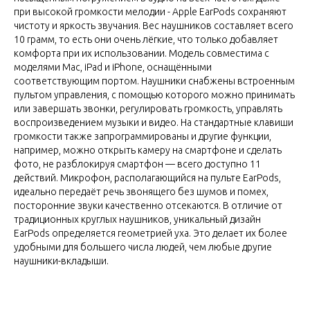
при высокой громкости мелодии - Apple EarPods сохраняют
чистоту и яркость звучания. Вес наушников составляет всего
10 грамм, то есть они очень лёгкие, что только добавляет
комфорта при их использовании. Модель совместима с
моделями Mac, iPad и iPhone, оснащёнными
соответствующим портом. Наушники снабжены встроенным
пультом управления, с помощью которого можно принимать
или завершать звонки, регулировать громкость, управлять
воспроизведением музыки и видео. На стандартные клавиши
громкости также запрограммированы и другие функции,
например, можно открыть камеру на смартфоне и сделать
фото, не разблокируя смартфон — всего доступно 11
действий. Микрофон, располагающийся на пульте EarPods,
идеально передаёт речь звонящего без шумов и помех,
посторонние звуки качественно отсекаются. В отличие от
традиционных круглых наушников, уникальный дизайн
EarPods определяется геометрией уха. Это делает их более
удобными для большего числа людей, чем любые другие
наушники-вкладыши.