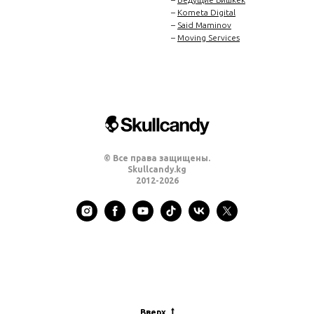
–
Kometa Digital
–
Said Maminov
–
Moving Services
© Все права защищены.
Skullcandy.kg
2012-2026
Вверх