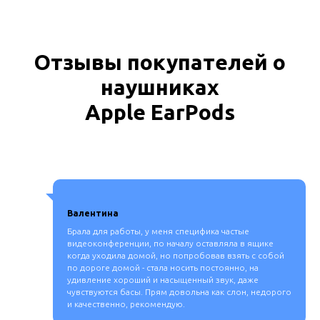
Отзывы покупателей о
наушниках
Apple EarPods
Валентина
Брала для работы, у меня специфика частые
видеоконференции, по началу оставляла в ящике
когда уходила домой, но попробовав взять с собой
по дороге домой - стала носить постоянно, на
удивление хороший и насыщенный звук, даже
чувствуются басы. Прям довольна как слон, недорого
и качественно, рекомендую.