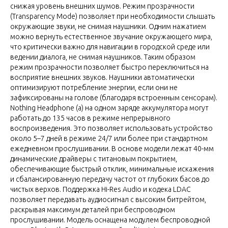
снижая уровень внешних шумов. Режим прозрачности
(Transparency Mode) позволяет при необходимости слышать
окружающие звуки, не снимая наушники. Одним нажатием
можно вернуть естественное звучание окружающего мира,
что критически важно для навигации в городской среде или
ведении диалога, не снимая наушников. Таким образом
режим прозрачности позволяет быстро переключиться на
восприятие внешних звуков. Наушники автоматически
оптимизируют потребление энергии, если они не
зафиксированы на голове (благодаря встроенным сенсорам).
Nothing Headphone (a) на одном заряде аккумулятора могут
работать до 135 часов в режиме непрерывного
воспроизведения. Это позволяет использовать устройство
около 5–7 дней в режиме 24/7 или более при стандартном
ежедневном прослушивании. В основе модели лежат 40-мм
динамические драйверы с титановым покрытием,
обеспечивающие быстрый отклик, минимальные искажения
и сбалансированную передачу частот от глубоких басов до
чистых верхов. Поддержка Hi-Res Audio и кодека LDAC
позволяет передавать аудиосигнал с высоким битрейтом,
раскрывая максимум деталей при беспроводном
прослушивании. Модель оснащена модулем беспроводной