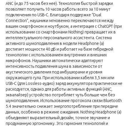
ANC (и до 75 часов без неё). Технология быстрой зарядки
позволяет получить 10 часов работы всего за 10 минут
подключения по USB-C. Благодаря поддержке “Dual
Connection”, наушники мгновенно переключаются между
вашим смартфоном и ноутбуком, а интеграция с ChatGPT (при
использовании со смартфонами Nothing) превращает их в
интеллектуального персонального ассистента. Система
активного шумоподавления в модели Headphone (a)
достигает мощности 40 дБ и работает на базе гибридной
технологии с использованием внутренних и внешних
микрофонов. Наушники автоматически адаптируют
интенсивность подавления шума в зависимости от
акустического давления под амбушюрами и уровня
окружающего гула. При использовании кабеля 3,5 мм или
USB-C (для Lossless-аудио) заряд аккумулятора практически не
расходуется, однако для работы активных функций (ANC,
эквалайзер) устройство потребляет чуть больше чем без
шумоподавления. Использование протокола связи Bluetooth
5.4 значительно снижает энергопотребление при передаче
данных, особенно в режиме ожидания. Nothing Headphone (a)
объединяют выразительный дизайн, точное звучание и
продуманную эргономику. Это гармония технологий и