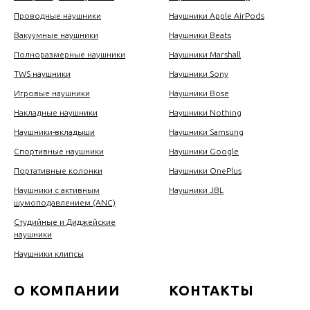
Проводные наушники
Наушники Apple AirPods
Вакуумные наушники
Наушники Beats
Полноразмерные наушники
Наушники Marshall
TWS наушники
Наушники Sony
Игровые наушники
Наушники Bose
Накладные наушники
Наушники Nothing
Наушники-вкладыши
Наушники Samsung
Спортивные наушники
Наушники Google
Портативные колонки
Наушники OnePlus
Наушники с активным
Наушники JBL
шумоподавлением (ANC)
Студийные и Диджейские
наушники
Наушники клипсы
О КОМПАНИИ
КОНТАКТЫ