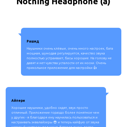
Nothing Headphone (a)
Рашид
Наушники очень клёвые, очень много настроек, бата
мощная, шумодав регулируется, качество звука
полностью устраивает, басы хорошие. На голову не
давят и нет чувства усталости от их носки. Очень
прикольное приложение для настройки 👍
Айпери
Хорошие наушники, удобно сидят, звук просто
отличный. Приложение гораздо более понятное чем
у других - я благодаря ему научилась пользоваться и
настраивать эквалайзеры 😎 и теперь кайфую от звука
который настроен под меня. Батарея очень долго