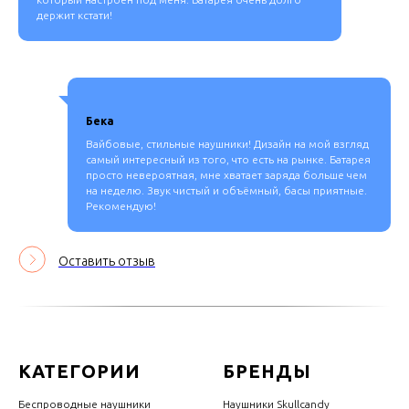
держит кстати!
Бека
Вайбовые, стильные наушники! Дизайн на мой взгляд
самый интересный из того, что есть на рынке. Батарея
просто невероятная, мне хватает заряда больше чем
на неделю. Звук чистый и объёмный, басы приятные.
Рекомендую!
Оставить отзыв
КАТЕГОРИИ
БРЕНДЫ
Беспроводные наушники
Наушники Skullcandy