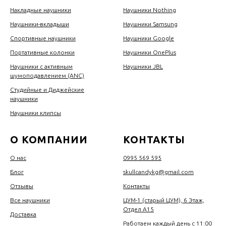
Накладные наушники
Наушники Nothing
Наушники-вкладыши
Наушники Samsung
Спортивные наушники
Наушники Google
Портативные колонки
Наушники OnePlus
Наушники с активным
Наушники JBL
шумоподавлением (ANC)
Студийные и Диджейские
наушники
Наушники клипсы
О КОМПАНИИ
КОНТАКТЫ
О нас
0995 569 595
Блог
skullcandykg@gmail.com
Отзывы
Контакты
Все наушники
ЦУМ-1 (старый ЦУМ), 6 Этаж,
Отдел А15
Доставка
Работаем каждый день с 11:00