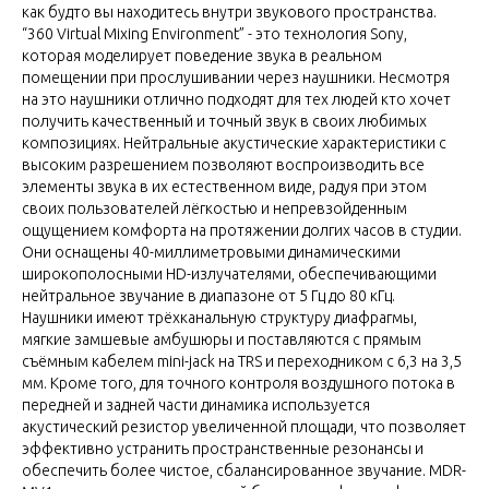
как будто вы находитесь внутри звукового пространства.
“360 Virtual Mixing Environment” - это технология Sony,
которая моделирует поведение звука в реальном
помещении при прослушивании через наушники. Несмотря
на это наушники отлично подходят для тех людей кто хочет
получить качественный и точный звук в своих любимых
композициях. Нейтральные акустические характеристики с
высоким разрешением позволяют воспроизводить все
элементы звука в их естественном виде, радуя при этом
своих пользователей лёгкостью и непревзойденным
ощущением комфорта на протяжении долгих часов в студии.
Они оснащены 40-миллиметровыми динамическими
широкополосными HD-излучателями, обеспечивающими
нейтральное звучание в диапазоне от 5 Гц до 80 кГц.
Наушники имеют трёхканальную структуру диафрагмы,
мягкие замшевые амбушюры и поставляются с прямым
съёмным кабелем mini-jack на TRS и переходником с 6,3 на 3,5
мм. Кроме того, для точного контроля воздушного потока в
передней и задней части динамика используется
акустический резистор увеличенной площади, что позволяет
эффективно устранить пространственные резонансы и
обеспечить более чистое, сбалансированное звучание. MDR-