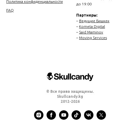
Политика конфиденциальности
до 19:00
FAQ
Партнеры:
–
Ведущие Бишкек
–
Kometa Digital
–
Said Maminov
–
Moving Services
© Все права защищены.
Skullcandy.kg
2012-2026