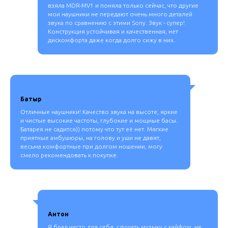
взяла MDR-MV1 и поняла только сейчас, что другие
мои наушники не передают очень много деталей
звука по сравнению с этими Sony. Звук - супер!
Конструкция устойчивая и качественная, нет
дискомфорта даже когда долго сижу в них.
Батыр
Отличные наушники! Качество звука на высоте, яркие
и чистые высокие частоты, глубокие и мощные басы.
Батарея не садится)) потому что тут её нет. Мягкие
приятные амбушюры, на голову и уши не давят,
весьма комфортные при долгом ношении, могу
смело рекомендовать к покупке.
Антон
Я брал чисто для себя, слушать музыку с кайфом, не