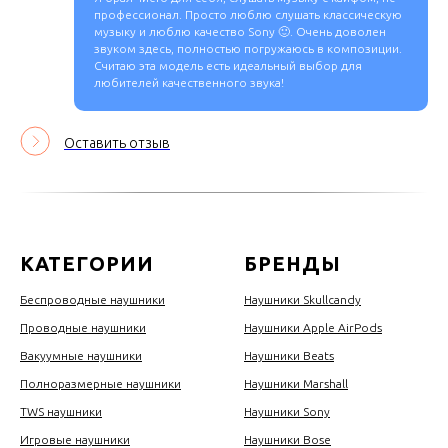
профессионал. Просто люблю слушать классическую
музыку и люблю качество Sony 🙂. Очень доволен
звуком здесь, полностью погружаюсь в композиции.
Считаю эта модель есть идеальный выбор для
любителей качественного звука!
Оставить отзыв
КАТЕГОРИИ
БРЕНДЫ
Беспроводные наушники
Наушники Skullcandy
Проводные наушники
Наушники Apple AirPods
Вакуумные наушники
Наушники Beats
Полноразмерные наушники
Наушники Marshall
TWS наушники
Наушники Sony
Игровые наушники
Наушники Bose