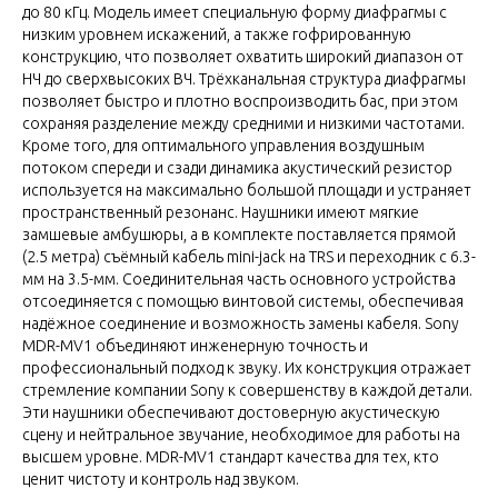
до 80 кГц. Модель имеет специальную форму диафрагмы с
низким уровнем искажений, а также гофрированную
конструкцию, что позволяет охватить широкий диапазон от
НЧ до сверхвысоких ВЧ. Трёхканальная структура диафрагмы
позволяет быстро и плотно воспроизводить бас, при этом
сохраняя разделение между средними и низкими частотами.
Кроме того, для оптимального управления воздушным
потоком спереди и сзади динамика акустический резистор
используется на максимально большой площади и устраняет
пространственный резонанс. Наушники имеют мягкие
замшевые амбушюры, а в комплекте поставляется прямой
(2.5 метра) съёмный кабель mini-jack на TRS и переходник с 6.3-
мм на 3.5-мм. Соединительная часть основного устройства
отсоединяется с помощью винтовой системы, обеспечивая
надёжное соединение и возможность замены кабеля. Sony
MDR-MV1 объединяют инженерную точность и
профессиональный подход к звуку. Их конструкция отражает
стремление компании Sony к совершенству в каждой детали.
Эти наушники обеспечивают достоверную акустическую
сцену и нейтральное звучание, необходимое для работы на
высшем уровне. MDR-MV1 стандарт качества для тех, кто
ценит чистоту и контроль над звуком.