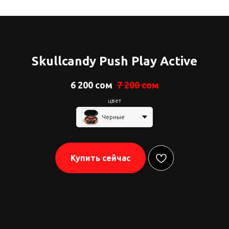
Skullcandy Push Play Active
6 200
сом
7 200
сом
цвет
Черные
Купить сейчас