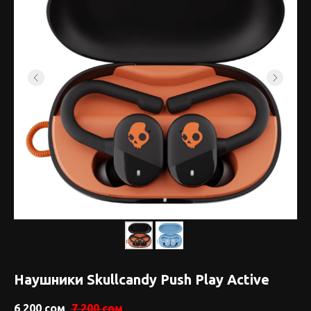
Наушники Skullcandy Push Play Active
6 200
сом
7 200
сом