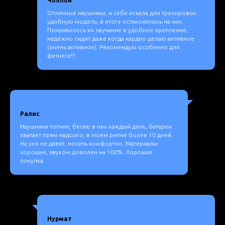
Чолпон
Отличные наушники, я себе искала для тренировок
удобную модель, в итоге остановилась на них.
Понравилось их звучание и удобное крепление,
надёжно сидят даже когда кардио делаю активное
(очень активное). Рекомендую особенно для
фитнеса!!!
Ралис
Наушники топчик, бегаю в них каждый день, батареи
хватает прям надолго, в моём ритме более 10 дней.
На ухо не давят, носить комфортно. Материалы
хорошие, звуком доволен на 100%. Хорошая
покупка.
Нурмат