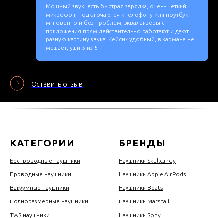
Мощный звук, есть быстрая зарядка, очень чёткий
микрофон, подключаются к телефону или ноутбук
мгновенно и без проблем, эквалайзеры с
приложения прям действительно работают и дают
разную картину звука. Кейсик удобный, в кармане не
мешает, уши 5 из 5 !
Оставить отзыв
КАТЕГОРИИ
БРЕНДЫ
Беспроводные наушники
Наушники Skullcandy
Проводные наушники
Наушники Apple AirPods
Вакуумные наушники
Наушники Beats
Полноразмерные наушники
Наушники Marshall
TWS наушники
Наушники Sony