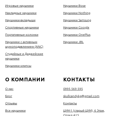
Игровые наушники
Наушники Bose
Накладные наушники
Наушники Nothing
Наушники-вкладыши
Наушники Samsung
Спортивные наушники
Наушники Google
Портативные колонки
Наушники OnePlus
Наушники с активным
Наушники JBL
шумоподавлением (ANC)
Студийные и Диджейские
наушники
Наушники клипсы
О КОМПАНИИ
КОНТАКТЫ
О нас
0995 569 595
Блог
skullcandykg@gmail.com
Отзывы
Контакты
Все наушники
ЦУМ-1 (старый ЦУМ), 6 Этаж,
Отдел А15