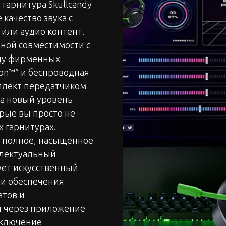
гарнитура Skullcandy
 качество звука с
или аудио контент.
пной совместимости с
яду фирменных
ion™” и беспроводная
мплект передатчиком
на новый уровень
рые вы просто не
 гарнитурах.
т полное, насыщенное
ллектуальный
зует искусственный
 и обеспечения
атов и
ы через приложение
дключение