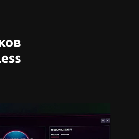
ков
less