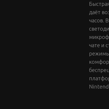
Быстрая
даёт во
часов. 
светод
микроф
чате и 
режимы 
комфор
беспрец
платфор
Nintend