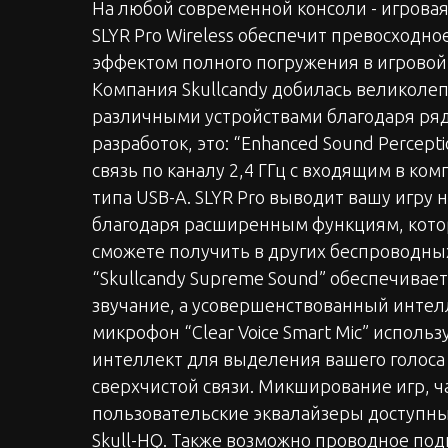
На любой современной консоли - игровая 
SLYR Pro Wireless обеспечит превосходное
эффектом полного погружения в игровой 
Компания Skullcandy добилась великоле
различными устройствами благодаря р
разработок, это: “Enhanced Sound Percept
связь по каналу 2,4 ГГц с входящим в ко
типа USB-A. SLYR Pro выводит вашу игру 
благодаря расширенным функциям, кото
сможете получить в других беспроводных
“Skullcandy Supreme Sound” обеспечивае
звучание, а усовершенствованный инте
микрофон “Clear Voice Smart Mic” исполь
интеллект для выделения вашего голоса
сверхчистой связи. Микширование игр, ч
пользовательские эквалайзеры доступн
Skull-HQ. Также возможно проводное по