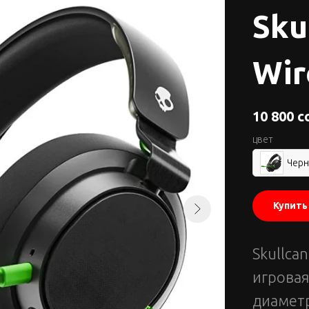
Sku
Wir
10 800
с
цвет
Чер
Купить
Skullcan
игровая
диаметр