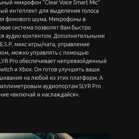
ьный микрофон “Clear Voice Smart Mic”
ный интеллект для выделения голоса
ия фонового шума. Микрофоны в
ковая система позволят Вам быстро
ся аудио контентом. Дополнительными
E.S.P, микс игры/чата, управление
ном, можно управлять с помощью
SLYR Pro обеспечивает непревзойденный
 Switch и Xbox. Он готов улучшить ваши
шивания на любой из этих платформ. А
-миллиметровым аудиопортам SLYR Pro
ение «включай и наслаждайся».