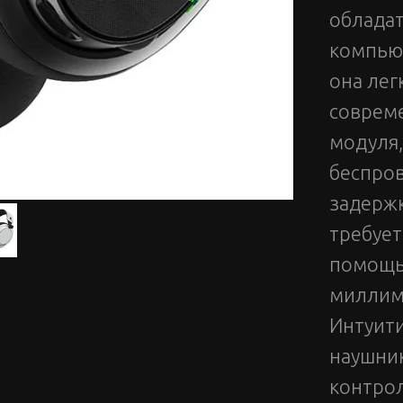
обладат
компьют
она лег
совреме
модуля
беспров
задержк
требует
помощью
миллиме
Интуити
наушни
контрол