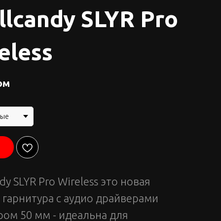
llcandy SLYR Pro
eless
ом
ные
dy SLYR Pro Wireless это новая
 гарнитура с аудио драйверами
ом 50 мм - идеальна для