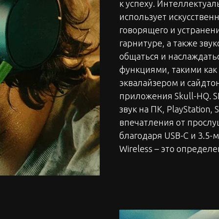
к успеху. Интеллектуал
использует искусствен
говорящего и устранен
гарнитуре, а также зву
общаться и наслаждать
функциями, такими как 
эквалайзером и сайдто
приложения Skull-HQ. 
звук на ПК, PlayStation,
впечатления от прослу
благодаря USB-C и 3.5
Wireless – это определ