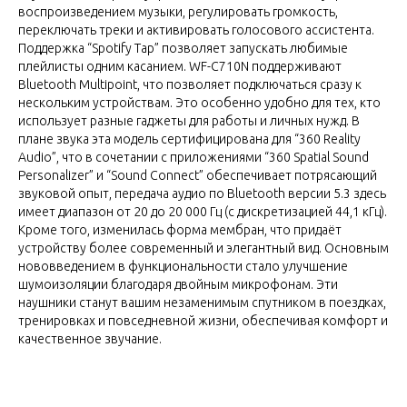
воспроизведением музыки, регулировать громкость,
переключать треки и активировать голосового ассистента.
Поддержка “Spotify Tap” позволяет запускать любимые
плейлисты одним касанием. WF-C710N поддерживают
Bluetooth Multipoint, что позволяет подключаться сразу к
нескольким устройствам. Это особенно удобно для тех, кто
использует разные гаджеты для работы и личных нужд. В
плане звука эта модель сертифицирована для “360 Reality
Audio”, что в сочетании с приложениями “360 Spatial Sound
Personalizer” и “Sound Connect” обеспечивает потрясающий
звуковой опыт, передача аудио по Bluetooth версии 5.3 здесь
имеет диапазон от 20 до 20 000 Гц (с дискретизацией 44,1 кГц).
Кроме того, изменилась форма мембран, что придаёт
устройству более современный и элегантный вид. Основным
нововведением в функциональности стало улучшение
шумоизоляции благодаря двойным микрофонам. Эти
наушники станут вашим незаменимым спутником в поездках,
тренировках и повседневной жизни, обеспечивая комфорт и
качественное звучание.