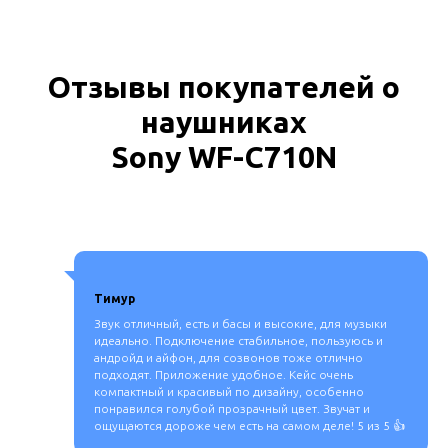
Отзывы покупателей о
наушниках
Sony WF-C710N
Тимур
Звук отличный, есть и басы и высокие, для музыки
идеально. Подключение стабильное, пользуюсь и
андройд и айфон, для созвонов тоже отлично
подходят. Приложение удобное. Кейс очень
компактный и красивый по дизайну, особенно
понравился голубой прозрачный цвет. Звучат и
ощущаются дороже чем есть на самом деле! 5 из 5 👍