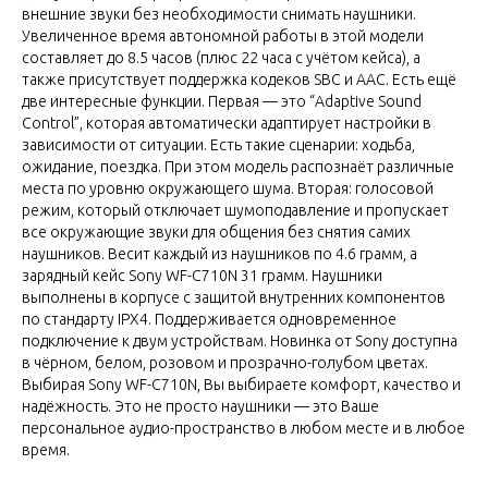
внешние звуки без необходимости снимать наушники.
Увеличенное время автономной работы в этой модели
составляет до 8.5 часов (плюс 22 часа с учётом кейса), а
также присутствует поддержка кодеков SBC и AAC. Есть ещё
две интересные функции. Первая — это “Adaptive Sound
Control”, которая автоматически адаптирует настройки в
зависимости от ситуации. Есть такие сценарии: ходьба,
ожидание, поездка. При этом модель распознаёт различные
места по уровню окружающего шума. Вторая: голосовой
режим, который отключает шумоподавление и пропускает
все окружающие звуки для общения без снятия самих
наушников. Весит каждый из наушников по 4.6 грамм, а
зарядный кейс Sony WF-C710N 31 грамм. Наушники
выполнены в корпусе с защитой внутренних компонентов
по стандарту IPX4. Поддерживается одновременное
подключение к двум устройствам. Новинка от Sony доступна
в чёрном, белом, розовом и прозрачно-голубом цветах.
Выбирая Sony WF-C710N, Вы выбираете комфорт, качество и
надёжность. Это не просто наушники — это Ваше
персональное аудио-пространство в любом месте и в любое
время.