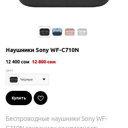
Наушники Sony WF-C710N
12 400
сом
12 800
сом
цвет
Черные
Купить
Беспроводные наушники Sony WF-