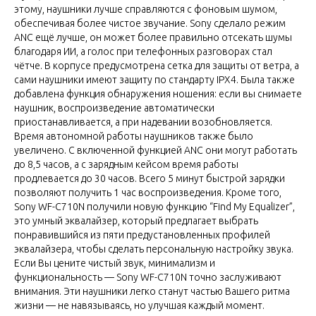
этому, наушники лучше справляются с фоновым шумом,
обеспечивая более чистое звучание. Sony сделало режим
ANC ещё лучше, он может более правильно отсекать шумы
благодаря ИИ, а голос при телефонных разговорах стал
чётче. В корпусе предусмотрена сетка для защиты от ветра, а
сами наушники имеют защиту по стандарту IPX4. Была также
добавлена функция обнаружения ношения: если вы снимаете
наушник, воспроизведение автоматически
приостанавливается, а при надевании возобновляется.
Время автономной работы наушников также было
увеличено. С включенной функцией ANC они могут работать
до 8,5 часов, а с зарядным кейсом время работы
продлевается до 30 часов. Всего 5 минут быстрой зарядки
позволяют получить 1 час воспроизведения. Кроме того,
Sony WF-C710N получили новую функцию “Find My Equalizer”,
это умный эквалайзер, который предлагает выбрать
понравившийся из пяти предустановленных профилей
эквалайзера, чтобы сделать персональную настройку звука.
Если Вы цените чистый звук, минимализм и
функциональность — Sony WF-C710N точно заслуживают
внимания. Эти наушники легко станут частью Вашего ритма
жизни — не навязываясь, но улучшая каждый момент.