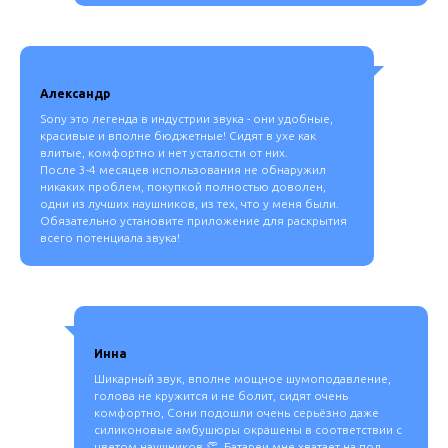
Александр
Sony это легенда в индустрии звука - они удобные,
красивые и вполне бюджетные! Сидят в ухе как
влитые, комфортно и нет усталости от них.
После 3-4 месяцев использования не обнаружил
никаких проблем, покупкой полностью доволен,
одни из лучших наушников, из тех, что у меня были.
Обязательно установите приложение для раскрытия
всего потенциала звука!
Инна
Шикарный звук, вполне мощное шумоподавление,
голова не кружится и не болит, сидят очень
комфортно, Сони подошли очень серьёзно даже
силиконовые амбушюры окрашены в соответствии с
цветом наушников 👏. Батареи мне хватает на пол